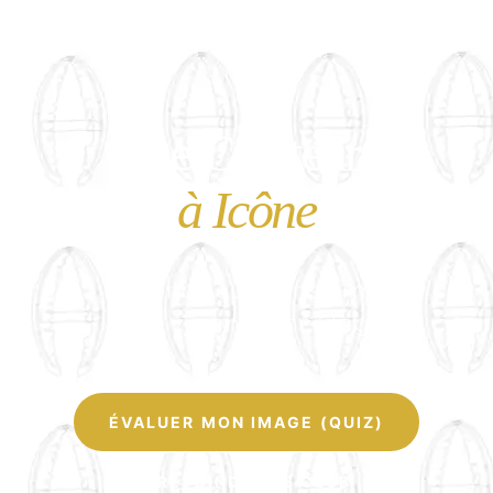
De Créateur
à Icône
L'agence qui transforme
votre vision en héritage.
ÉVALUER MON IMAGE (QUIZ)
REJOINDRE LE CLUB